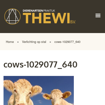
Home
»
Verlichting op stal
»
cows-1029077_640
cows-1029077_640