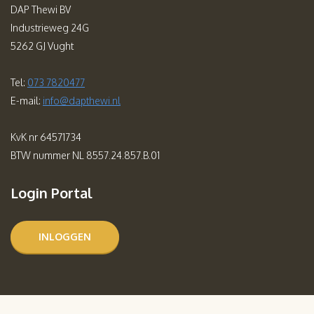
DAP Thewi BV
Industrieweg 24G
5262 GJ Vught
Tel:
073 7820477
E-mail:
info@dapthewi.nl
KvK nr 64571734
BTW nummer NL 8557.24.857.B.01
Login Portal
INLOGGEN