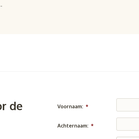
n…
r de
Voornaam:
*
Achternaam:
*