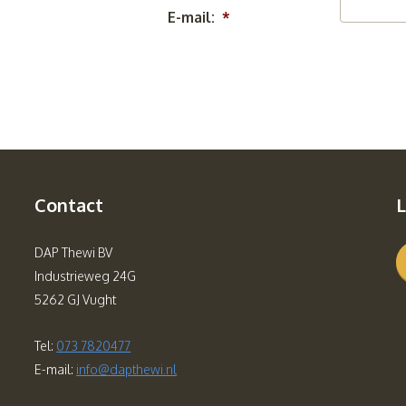
E-mail:
*
Contact
L
DAP Thewi BV
Industrieweg 24G
5262 GJ Vught
Tel:
073 7820477
E-mail:
info@dapthewi.nl