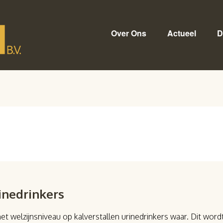
Over Ons
Actueel
D
inedrinkers
t welzijnsniveau op kalverstallen urinedrinkers waar. Dit w