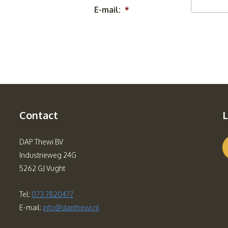
E-mail:
*
Contact
L
DAP Thewi BV
Industrieweg 24G
5262 GJ Vught
Tel:
073 7820477
E-mail:
info@dapthewi.nl