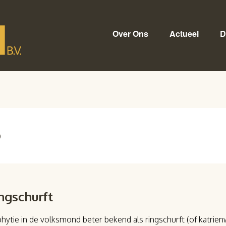
Over Ons
Actueel
D
9
ngschurft
phytie in de volksmond beter bekend als ringschurft (of katrie