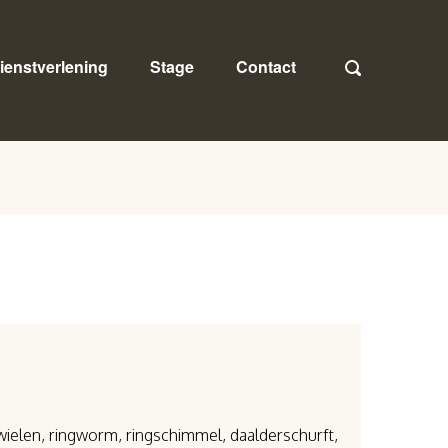
ienstverlening
Stage
Contact
nwielen, ringworm, ringschimmel, daalderschurft,