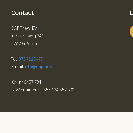
Contact
L
DAP Thewi BV
Industrieweg 24G
5262 GJ Vught
Tel:
073 7820477
E-mail:
info@dapthewi.nl
KvK nr 64571734
BTW nummer NL 8557.24.857.B.01