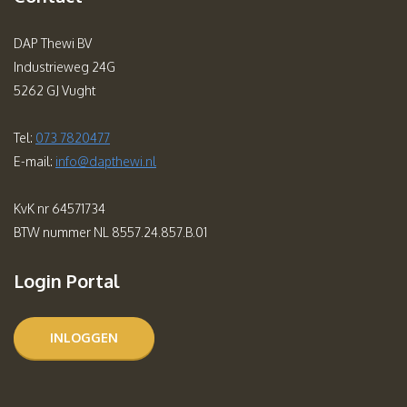
DAP Thewi BV
Industrieweg 24G
5262 GJ Vught
Tel:
073 7820477
E-mail:
info@dapthewi.nl
KvK nr 64571734
BTW nummer NL 8557.24.857.B.01
Login Portal
INLOGGEN