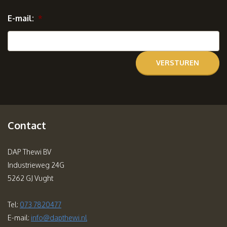
E-mail:
*
Contact
DAP Thewi BV
Industrieweg 24G
5262 GJ Vught
Tel:
073 7820477
E-mail:
info@dapthewi.nl