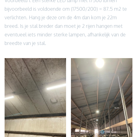
Voorbeeld 1: Een sterke LED lamp met 17500 lumen
bijvoorbeeld is voldoende om (17500/200) = 87.5 m2 te
verlichten. Hang je deze om de 4m dan kom je 22m
breed. Is je stal breder dan moet je 2 rijen hangen met
eventueel iets minder sterke lampen, afhankelijk van de
breedte van je stal.