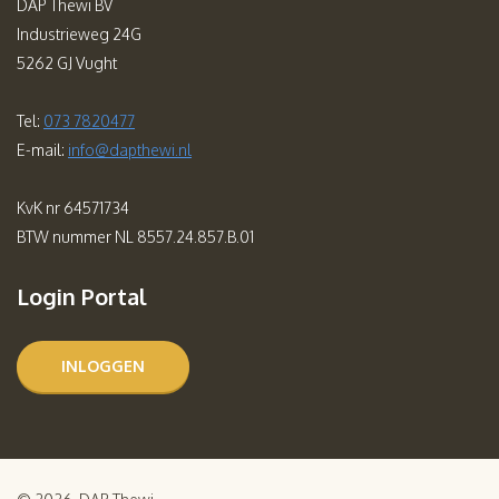
DAP Thewi BV
Industrieweg 24G
5262 GJ Vught
Tel:
073 7820477
E-mail:
info@dapthewi.nl
KvK nr 64571734
BTW nummer NL 8557.24.857.B.01
Login Portal
INLOGGEN