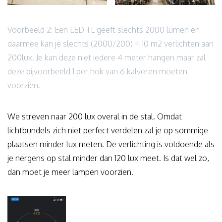
Voorbeeld 2: Een LED TL geeft slechts 2000 lumen en
daarmee kan je slechts (2000/200) = 10 m2 verlichten aan
200lux. Je kan deze niet iedere 4 meter hangen maar zal
deze bijvoorbeeld 1 per hok van 6 kalveren moeten
voorzien.
We streven naar 200 lux overal in de stal. Omdat
lichtbundels zich niet perfect verdelen zal je op sommige
plaatsen minder lux meten. De verlichting is voldoende als
je nergens op stal minder dan 120 lux meet. Is dat wel zo,
dan moet je meer lampen voorzien.