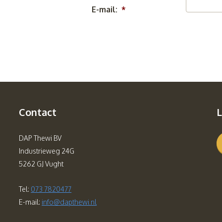
E-mail:
*
Contact
L
DAP Thewi BV
Industrieweg 24G
5262 GJ Vught
Tel:
073 7820477
E-mail:
info@dapthewi.nl