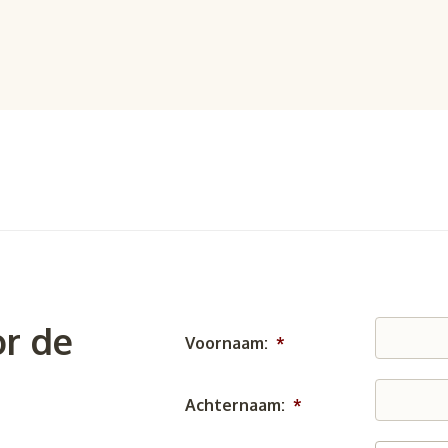
r de
Voornaam:
*
Achternaam:
*