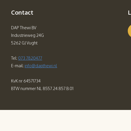
Contact
L
DAP Thewi BV
Industrieweg 24G
5262 GJ Vught
Tel:
073 7820477
E-mail:
info@dapthewi.nl
KvK nr 64571734
BTW nummer NL 8557.24.857.B.01