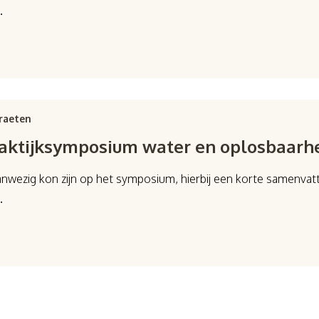
…
raeten
praktijksymposium water en oplosbaarh
aanwezig kon zijn op het symposium, hierbij een korte samenvat
…