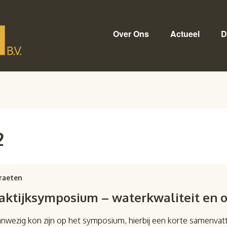
Over Ons
Actueel
D
2
raeten
raktijksymposium – waterkwaliteit en 
aanwezig kon zijn op het symposium, hierbij een korte samenva