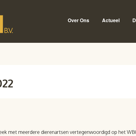
Over Ons
Actueel
D
022
week met meerdere dierenartsen vertegenwoordigd op het WB