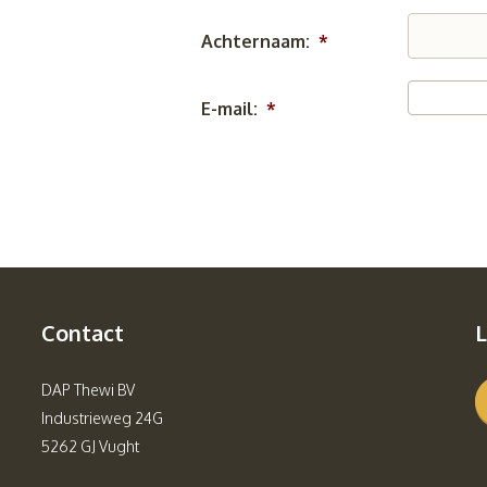
Achternaam:
*
E-mail:
*
Contact
L
DAP Thewi BV
Industrieweg 24G
5262 GJ Vught