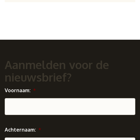
Aanmelden voor de
nieuwsbrief?
Voornaam:
*
Achternaam:
*