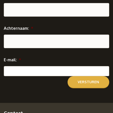
Achternaam:
*
E-mail:
*