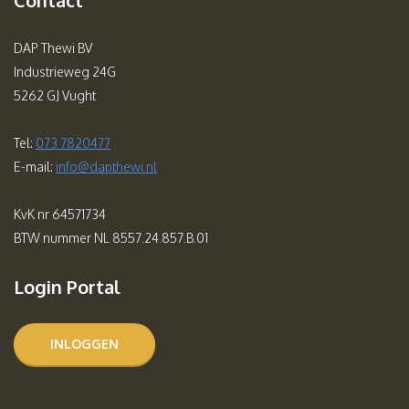
Contact
DAP Thewi BV
Industrieweg 24G
5262 GJ Vught
Tel:
073 7820477
E-mail:
info@dapthewi.nl
KvK nr 64571734
BTW nummer NL 8557.24.857.B.01
Login Portal
INLOGGEN