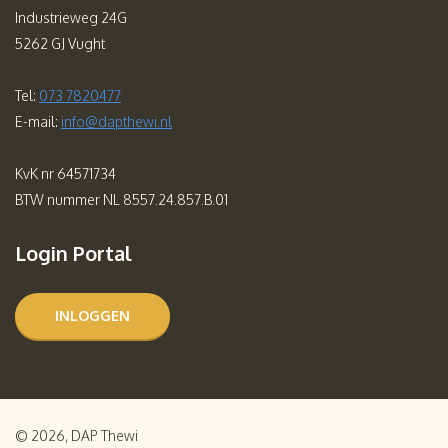
Industrieweg 24G
5262 GJ Vught
Tel:
073 7820477
E-mail:
info@dapthewi.nl
KvK nr 64571734
BTW nummer NL 8557.24.857.B.01
Login Portal
INLOGGEN
© 2026, DAP Thewi