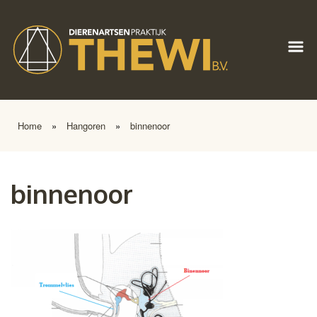
Home
»
Hangoren
»
binnenoor
binnenoor