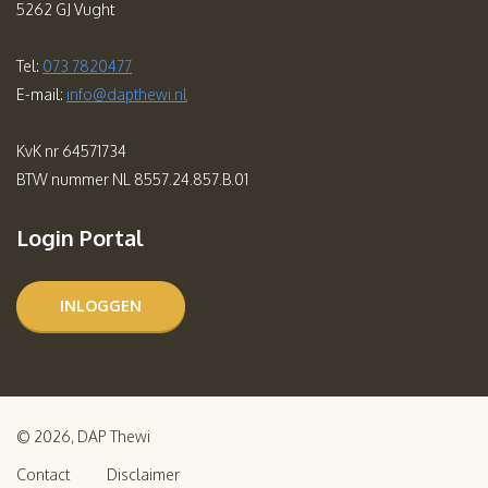
5262 GJ Vught
Tel:
073 7820477
E-mail:
info@dapthewi.nl
KvK nr 64571734
BTW nummer NL 8557.24.857.B.01
Login Portal
INLOGGEN
© 2026, DAP Thewi
Contact
Disclaimer