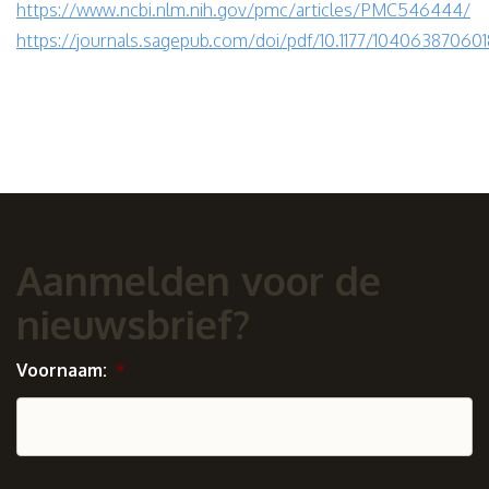
https://www.ncbi.nlm.nih.gov/pmc/articles/PMC546444/
https://journals.sagepub.com/doi/pdf/10.1177/10406387060
Aanmelden voor de
nieuwsbrief?
Voornaam:
*