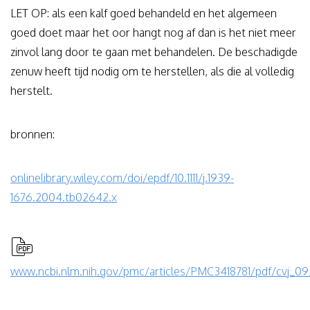
LET OP: als een kalf goed behandeld en het algemeen
goed doet maar het oor hangt nog af dan is het niet meer
zinvol lang door te gaan met behandelen. De beschadigde
zenuw heeft tijd nodig om te herstellen, als die al volledig
herstelt.
bronnen:
onlinelibrary.wiley.com/doi/epdf/10.1111/j.1939-
1676.2004.tb02642.x
www.ncbi.nlm.nih.gov/pmc/articles/PMC3418781/pdf/cvj_09