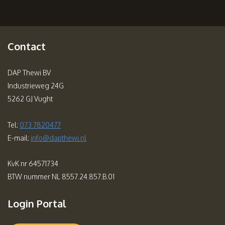
Contact
DAP Thewi BV
Industrieweg 24G
5262 GJ Vught
Tel:
073 7820477
E-mail:
info@dapthewi.nl
KvK nr 64571734
BTW nummer NL 8557.24.857.B.01
Login Portal