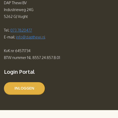
DAP Thewi BV
Industrieweg 24G
5262 GJ Vught
Tel:
073 7820477
E-mail:
info@dapthewi.nl
KvK nr 64571734
BTW nummer NL 8557.24.857.B.01
Login Portal
INLOGGEN