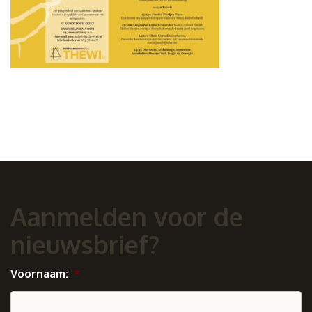
Aanmelden voor de
nieuwsbrief?
Voornaam:
*