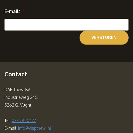
E-mail:
*
Contact
DAP Thewi BV
Industrieweg 24G
5262 GJ Vught
Tel:
073 7820477
E-mail:
info@dapthewi.nl