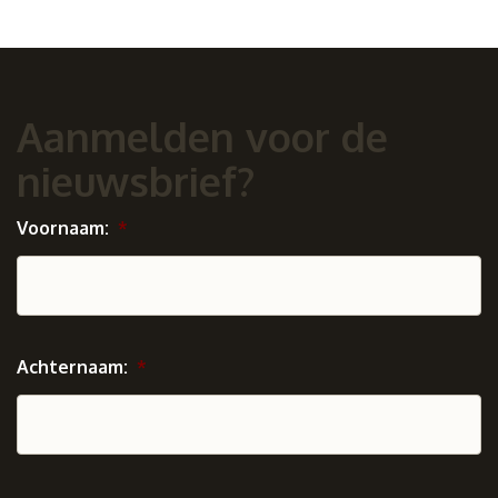
Aanmelden voor de
nieuwsbrief?
Voornaam:
*
Achternaam:
*