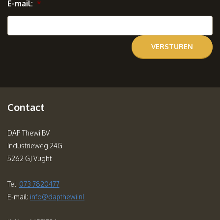
E-mail:
*
Contact
DAP Thewi BV
Industrieweg 24G
5262 GJ Vught
Tel:
073 7820477
E-mail:
info@dapthewi.nl