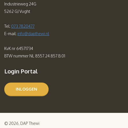
Industrieweg 24G
5262 GJ Vught
Tel:
073 7820477
E-mail:
info@dapthewi.nl
KvK nr 64571734
BTW nummer NL 8557.24.857.B.01
Login Portal
INLOGGEN
© 2026, DAP Thewi