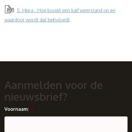
5. Hipra - Hoe bouwt een kalf weerstand op en
waardoor wordt dat beïnvloedt
Aanmelden voor de
nieuwsbrief?
Voornaam:
*