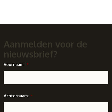
Aanmelden voor de
nieuwsbrief?
Voornaam:
*
Achternaam:
*