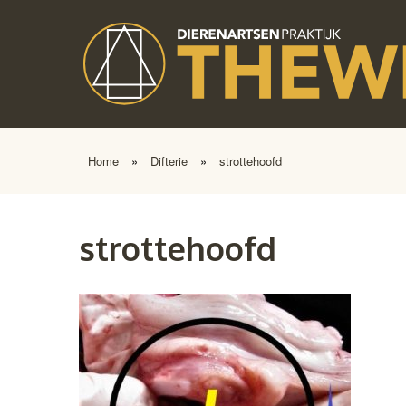
Home
»
Difterie
»
strottehoofd
strottehoofd