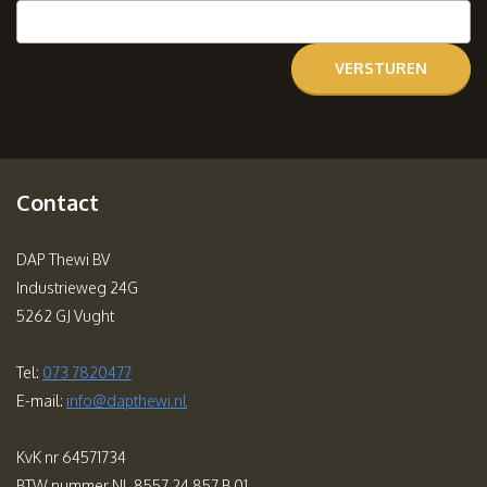
Contact
DAP Thewi BV
Industrieweg 24G
5262 GJ Vught
Tel:
073 7820477
E-mail:
info@dapthewi.nl
KvK nr 64571734
BTW nummer NL 8557.24.857.B.01