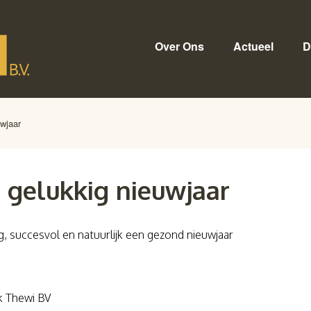
Over Ons
Actueel
D
wjaar
 gelukkig nieuwjaar
g, succesvol en natuurlijk een
gezond
nieuwjaar
k Thewi BV