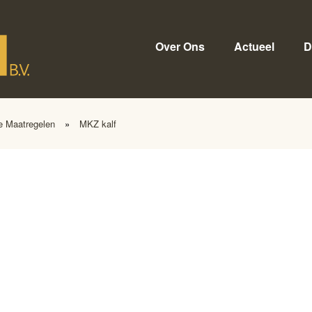
Over Ons
Actueel
D
e Maatregelen
»
MKZ kalf