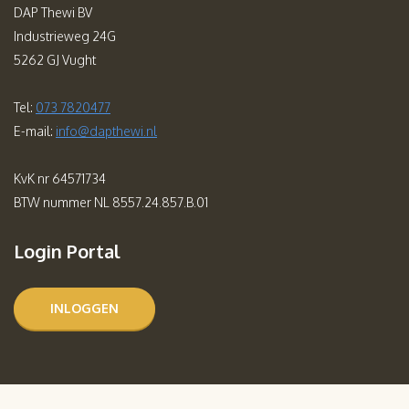
DAP Thewi BV
Industrieweg 24G
5262 GJ Vught
Tel:
073 7820477
E-mail:
info@dapthewi.nl
KvK nr 64571734
BTW nummer NL 8557.24.857.B.01
Login Portal
INLOGGEN