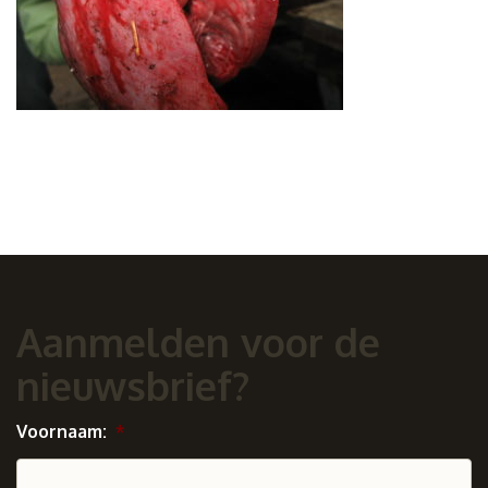
Aanmelden voor de
nieuwsbrief?
Voornaam:
*