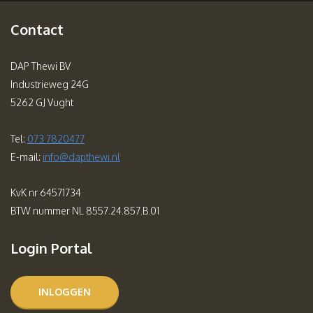
Contact
DAP Thewi BV
Industrieweg 24G
5262 GJ Vught
Tel:
073 7820477
E-mail:
info@dapthewi.nl
KvK nr 64571734
BTW nummer NL 8557.24.857.B.01
Login Portal
INLOGGEN