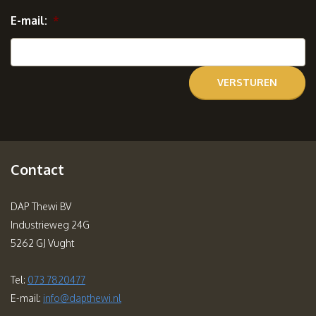
E-mail:
*
Contact
DAP Thewi BV
Industrieweg 24G
5262 GJ Vught
Tel:
073 7820477
E-mail:
info@dapthewi.nl