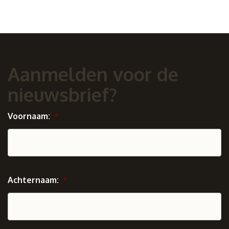
Aanmelden voor de
nieuwsbrief?
Voornaam:
*
Achternaam:
*