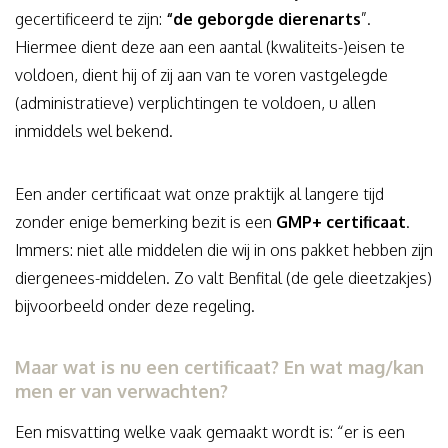
gecertificeerd te zijn:
“de geborgde dierenarts
”.
Hiermee dient deze aan een aantal (kwaliteits-)eisen te
voldoen, dient hij of zij aan van te voren vastgelegde
(administratieve) verplichtingen te voldoen, u allen
inmiddels wel bekend.
Een ander certificaat wat onze praktijk al langere tijd
zonder enige bemerking bezit is een
GMP+ certificaat
.
Immers: niet alle middelen die wij in ons pakket hebben zijn
diergenees-middelen. Zo valt Benfital (de gele dieetzakjes)
bijvoorbeeld onder deze regeling.
Maar wat is nu een certificaat? En wat mag/kan
men er van verwachten?
Een misvatting welke vaak gemaakt wordt is: “er is een