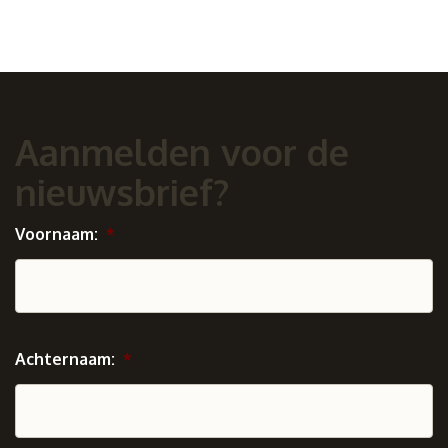
Aanmelden voor de
nieuwsbrief?
Voornaam:
*
Achternaam:
*