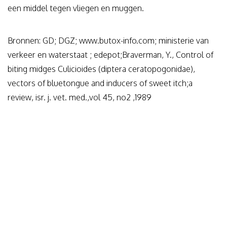
een middel tegen vliegen en muggen.
Bronnen: GD; DGZ; www.butox-info.com; ministerie van
verkeer en waterstaat ; edepot;Braverman, Y., Control of
biting midges Culicioides (diptera ceratopogonidae),
vectors of bluetongue and inducers of sweet itch;a
review, isr. j. vet. med.,vol 45, no2 ,1989