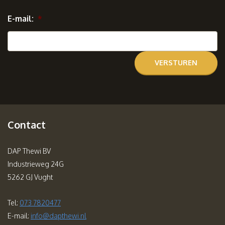
E-mail:
*
Contact
DAP Thewi BV
Industrieweg 24G
5262 GJ Vught
Tel:
073 7820477
E-mail:
info@dapthewi.nl