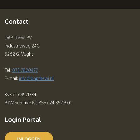
Contact
DAP Thewi BV
Industrieweg 24G
5262 GJ Vught
Tel:
073 7820477
E-mail:
info@dapthewi.nl
KvK nr 64571734
BTW nummer NL 8557.24.857.B.01
Login Portal
INLOGGEN