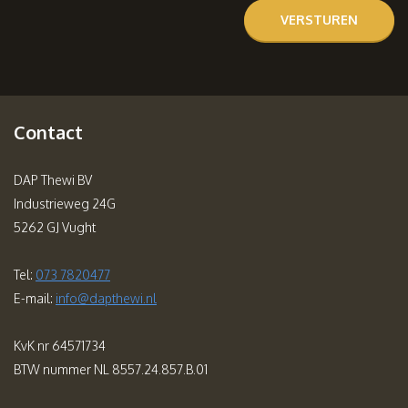
Contact
DAP Thewi BV
Industrieweg 24G
5262 GJ Vught
Tel:
073 7820477
E-mail:
info@dapthewi.nl
KvK nr 64571734
BTW nummer NL 8557.24.857.B.01