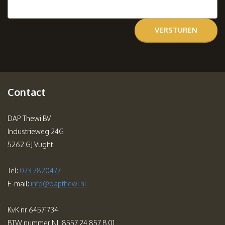
Contact
DAP Thewi BV
Industrieweg 24G
5262 GJ Vught
Tel:
073 7820477
E-mail:
info@dapthewi.nl
KvK nr 64571734
BTW nummer NL 8557.24.857.B.01