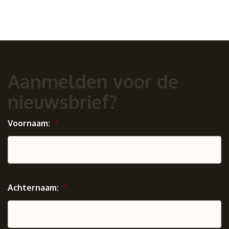
Aanmelden voor de
nieuwsbrief?
Voornaam:
*
Achternaam:
*