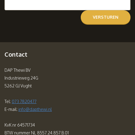
Contact
DAP Thewi BV
Industrieweg 24G
5262 GJ Vught
Tel:
073 7820477
E-mail:
info@dapthewi.nl
KvK nr 64571734
BTW nummer NL 8557.24.857.B.01