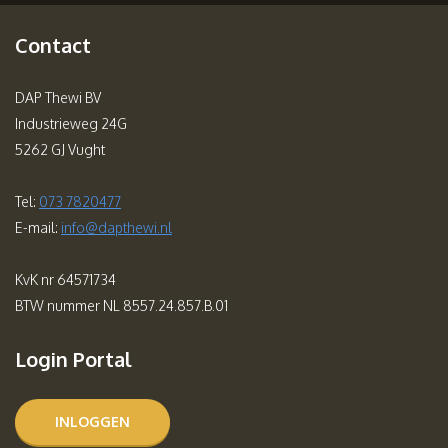
Contact
DAP Thewi BV
Industrieweg 24G
5262 GJ Vught
Tel:
073 7820477
E-mail:
info@dapthewi.nl
KvK nr 64571734
BTW nummer NL 8557.24.857.B.01
Login Portal
INLOGGEN