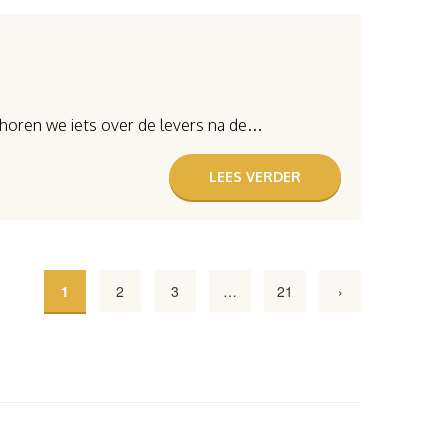
ak horen we iets over de levers na de…
LEES VERDER
1
2
3
…
21
›