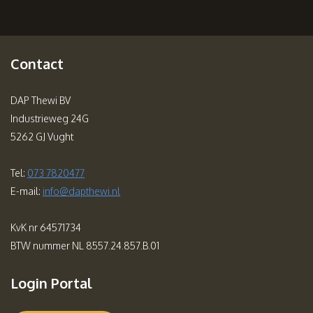
Contact
DAP Thewi BV
Industrieweg 24G
5262 GJ Vught
Tel:
073 7820477
E-mail:
info@dapthewi.nl
KvK nr 64571734
BTW nummer NL 8557.24.857.B.01
Login Portal