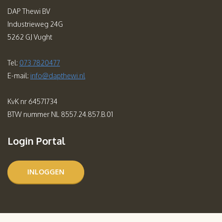
DAP Thewi BV
Industrieweg 24G
5262 GJ Vught
Tel:
073 7820477
E-mail:
info@dapthewi.nl
KvK nr 64571734
BTW nummer NL 8557.24.857.B.01
Login Portal
INLOGGEN