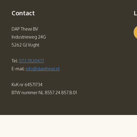
Contact
L
DAP Thewi BV
Industrieweg 24G
5262 GJ Vught
Tel:
073 7820477
E-mail:
info@dapthewi.nl
KvK nr 64571734
BTW nummer NL 8557.24.857.B.01