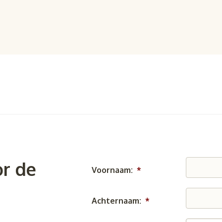
r de
Voornaam:
*
Achternaam:
*