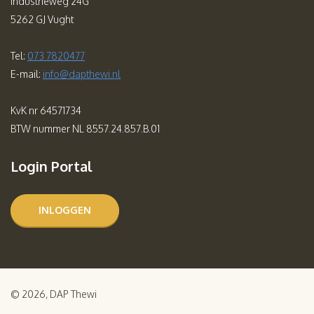
Industrieweg 24G
5262 GJ Vught
Tel:
073 7820477
E-mail:
info@dapthewi.nl
KvK nr 64571734
BTW nummer NL 8557.24.857.B.01
Login Portal
INLOGGEN
© 2026, DAP Thewi