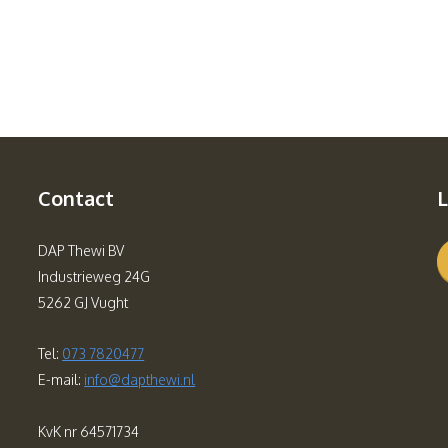
Contact
L
DAP Thewi BV
Industrieweg 24G
5262 GJ Vught
Tel:
073 7820477
E-mail:
info@dapthewi.nl
KvK nr 64571734