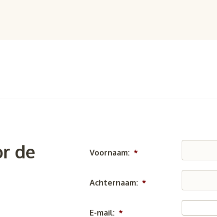
r de
Voornaam:
*
Achternaam:
*
E-mail:
*