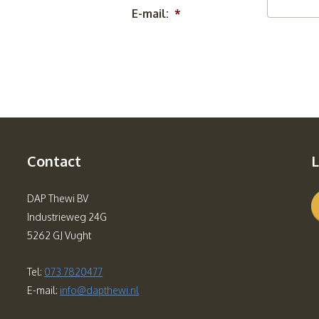
E-mail:
*
Contact
L
DAP Thewi BV
Industrieweg 24G
5262 GJ Vught
Tel:
073 7820477
E-mail:
info@dapthewi.nl