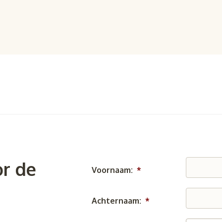
r de
Voornaam:
*
Achternaam:
*