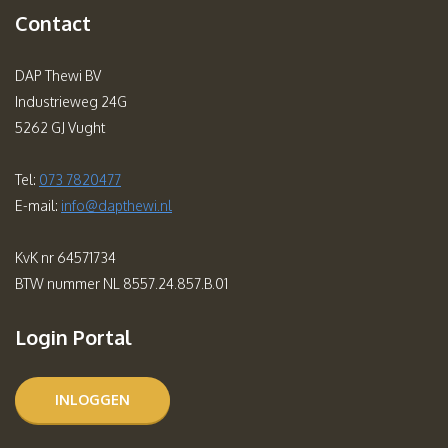
Contact
DAP Thewi BV
Industrieweg 24G
5262 GJ Vught
Tel:
073 7820477
E-mail:
info@dapthewi.nl
KvK nr 64571734
BTW nummer NL 8557.24.857.B.01
Login Portal
INLOGGEN