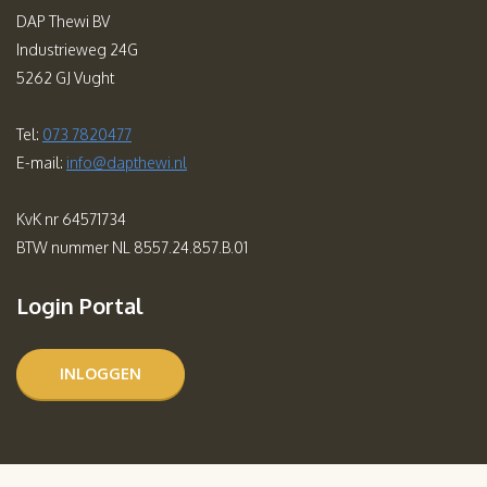
DAP Thewi BV
Industrieweg 24G
5262 GJ Vught
Tel:
073 7820477
E-mail:
info@dapthewi.nl
KvK nr 64571734
BTW nummer NL 8557.24.857.B.01
Login Portal
INLOGGEN