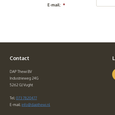
E-mail:
*
Contact
L
DAP Thewi BV
Industrieweg 24G
5262 GJ Vught
Tel:
073 7820477
E-mail:
info@dapthewi.nl