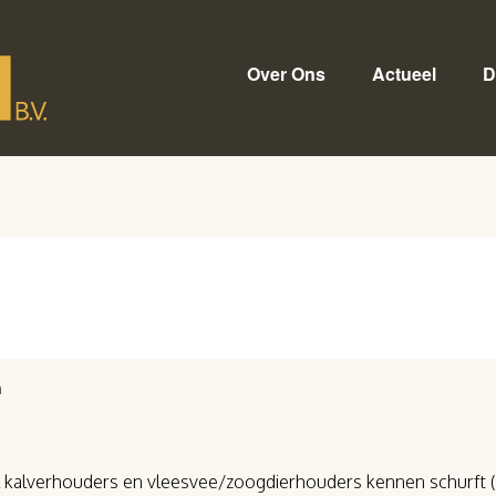
Over Ons
Actueel
D
n
 kalverhouders en vleesvee/zoogdierhouders kennen schurft 