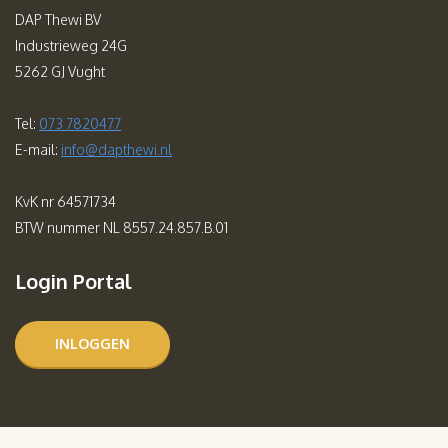
DAP Thewi BV
Industrieweg 24G
5262 GJ Vught
Tel:
073 7820477
E-mail:
info@dapthewi.nl
KvK nr 64571734
BTW nummer NL 8557.24.857.B.01
Login Portal
INLOGGEN