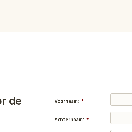
r de
Voornaam:
*
Achternaam:
*