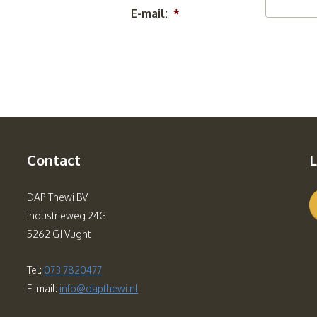
E-mail:
*
Contact
L
DAP Thewi BV
Industrieweg 24G
5262 GJ Vught
Tel:
073 7820477
E-mail:
info@dapthewi.nl