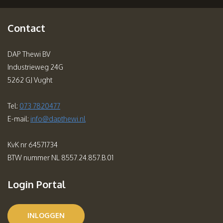
Contact
DAP Thewi BV
Industrieweg 24G
5262 GJ Vught
Tel:
073 7820477
E-mail:
info@dapthewi.nl
KvK nr 64571734
BTW nummer NL 8557.24.857.B.01
Login Portal
INLOGGEN