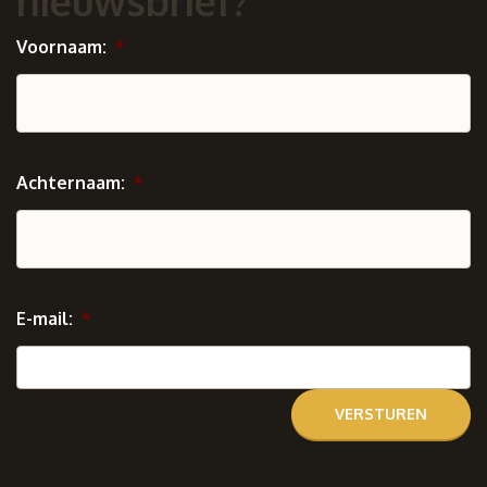
nieuwsbrief?
Voornaam:
*
Achternaam:
*
E-mail:
*