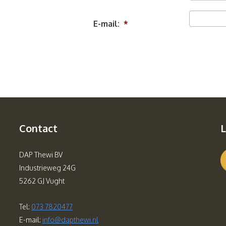
E-mail:
*
Contact
L
DAP Thewi BV
Industrieweg 24G
5262 GJ Vught
Tel:
073 7820477
E-mail:
info@dapthewi.nl