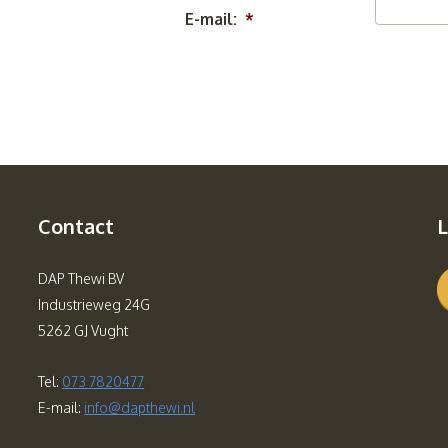
E-mail:
*
Contact
L
DAP Thewi BV
Industrieweg 24G
5262 GJ Vught
Tel:
073 7820477
E-mail:
info@dapthewi.nl